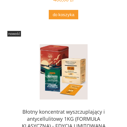
do koszyka
nowość
Błotny koncentrat wyszczuplający i
antycellulitowy 1KG (FORMUŁA
KLASYCZNA) - EDYCJA LIMITOWANA