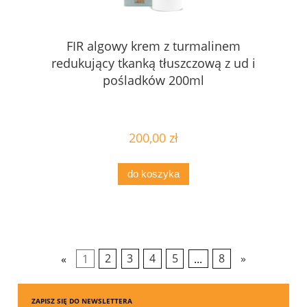
FIR algowy krem z turmalinem
redukujący tkanką tłuszczową z ud i
pośladków 200ml
200,00 zł
do koszyka
«
1
2
3
4
5
...
8
»
ZAPISZ SIĘ DO NEWSLETTERA