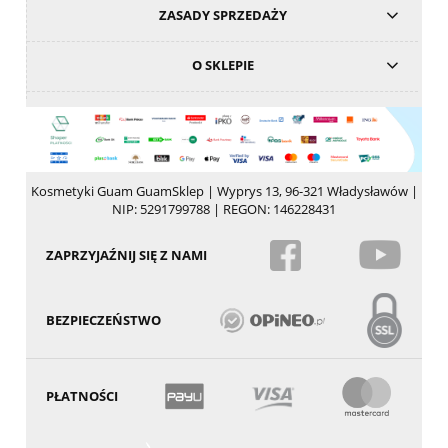
ZASADY SPRZEDAŻY
O SKLEPIE
Kosmetyki Guam GuamSklep | Wyprys 13, 96-321 Władysławów |
NIP: 5291799788 | REGON: 146228431
ZAPRZYJAŹNIJ SIĘ Z NAMI
BEZPIECZEŃSTWO
PŁATNOŚCI