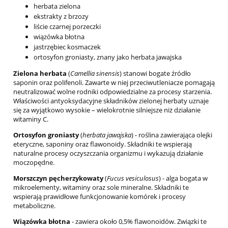
herbata zielona
ekstrakty z brzozy
liście czarnej porzeczki
wiązówka błotna
jastrzębiec kosmaczek
ortosyfon groniasty, znany jako herbata jawajska
Zielona herbata
(
Camellia sinensis
) stanowi bogate źródło
saponin oraz polifenoli. Zawarte w niej przeciwutleniacze pomagają
neutralizować wolne rodniki odpowiedzialne za procesy starzenia.
Właściwości antyoksydacyjne składników zielonej herbaty uznaje
się za wyjątkowo wysokie – wielokrotnie silniejsze niż działanie
witaminy C.
Ortosyfon groniasty
(
herbata jawajska
) - roślina zawierająca olejki
eteryczne, saponiny oraz flawonoidy. Składniki te wspierają
naturalne procesy oczyszczania organizmu i wykazują działanie
moczopędne.
Morszczyn pęcherzykowaty
(
Fucus vesiculosus
) - alga bogata w
mikroelementy, witaminy oraz sole mineralne. Składniki te
wspierają prawidłowe funkcjonowanie komórek i procesy
metaboliczne.
Wiązówka błotna
- zawiera około 0,5% flawonoidów. Związki te