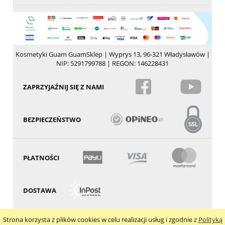
Kosmetyki Guam GuamSklep | Wyprys 13, 96-321 Władysławów |
NIP: 5291799788 | REGON: 146228431
ZAPRZYJAŹNIJ SIĘ Z NAMI
BEZPIECZEŃSTWO
PŁATNOŚCI
DOSTAWA
Strona korzysta z plików cookies w celu realizacji usług i zgodnie z
Polityką