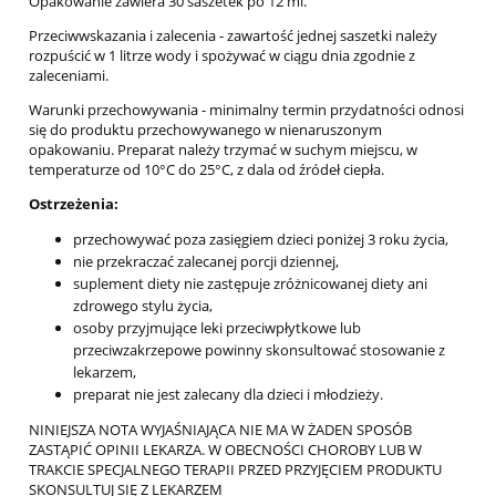
Opakowanie zawiera 30 saszetek po 12 ml.
Przeciwwskazania i zalecenia - zawartość jednej saszetki należy
rozpuścić w 1 litrze wody i spożywać w ciągu dnia zgodnie z
zaleceniami.
Warunki przechowywania - minimalny termin przydatności odnosi
się do produktu przechowywanego w nienaruszonym
opakowaniu. Preparat należy trzymać w suchym miejscu, w
temperaturze od 10°C do 25°C, z dala od źródeł ciepła.
Ostrzeżenia:
przechowywać poza zasięgiem dzieci poniżej 3 roku życia,
nie przekraczać zalecanej porcji dziennej,
suplement diety nie zastępuje zróżnicowanej diety ani
zdrowego stylu życia,
osoby przyjmujące leki przeciwpłytkowe lub
przeciwzakrzepowe powinny skonsultować stosowanie z
lekarzem,
preparat nie jest zalecany dla dzieci i młodzieży.
NINIEJSZA NOTA WYJAŚNIAJĄCA NIE MA W ŻADEN SPOSÓB
ZASTĄPIĆ OPINII LEKARZA. W OBECNOŚCI CHOROBY LUB W
TRAKCIE SPECJALNEGO TERAPII PRZED PRZYJĘCIEM PRODUKTU
SKONSULTUJ SIĘ Z LEKARZEM