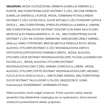
SKŁADNIKI;
WODA OCZYSZCZONA; HERBATA (CAMELLIA SINENSIS (L.)
KUNTZE, MALTODEKTRYNA) SUSZY EKSTRAKT Z LIŚCI; ZIELONA HERBATA
(CAMELLIA SINENSIS (L.) KUNTZE, WODA, SORBINIAN POTASU) MIĘKKI
EKSTRAKT Z LIŚCI 0,075% EGCG; SUCHE WYCIĄGI Z LIŚCI POKRZYWY (URTICA
DIOICA L., MALTODEKSTRYNA); SPIREA (FILIPENDULA ULMARIA (L.) MAXIM,
MALTODEKSTRYNA) SUCHY EKSTRAKT ZIOŁOWY 0,2% KWAS SALICYLOWY;
MATEUSZ (ILEX PARAGUARIENSIS A. ST.-HIL., MALTODEKSTRYNA) SUCHE
EKSTRAKT Z LIŚCI 4% KOFEINY; BARWIONA: SIARCZKOWO-ŻRĄCY KARMEL;
ZASILacz: KWAS CYTRYNOWY; BRZOZA (BETULA PENDULA ROTH, WODA,
ALKOHOL ETYLOWY) EKSTRAKT Z LIŚCI WODNOALKOHOLOWYCH;
ORTOSYFON (ORTOSIPHON STAMINEUS BENTH., WODA, ALKOHOL
ETYLOWY) LIŚCIE EKSTRAKT WODNOALKOHOLOWY; PILOSELLA (HIERACIUM
PILOSELLA L., WODA, ALKOHOL ETYLOWY) EKSTRAKT
WODNOALKOHOLOWY Z ZIÓŁ; ANANAS COMOSUS (L.) MERR., WODA,
ALKOHOL ETYLOWY) STIPITE EKSTRAKT WODNOALKOHOLOWY; AROMAT;
FUCUS (FUCUS VESICULOSUS L., DWUTLENEK KRZEMU, MALTODEKTRYNA)
SUCHY EKSTRAKT TALULUSOWY 0,1% JOD; ZAGĘSZCZACZ: GUMA
Ksantanowa; KONSERWANT: SORBINIAN POTASU.
Skład produktu może ulegać zmianom. Przed użyciem należy zawsze
sprawdzić listę składników znajdującą się na opakowaniu, która stanowi
ostateczne potwierdzenie składu preparatu.