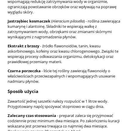
wspomagają redukcję zatrzymywania wody w organizmie,
ograniczają powstawanie obrzęków oraz wpływają na poprawę
wyglądu skóry.
Jastrzębiec kosmaczek
(
Hieracium pilosella
) - roślina zawierająca
kumarynę i alantoinę. Składniki te wspierają walkę z
zatrzymywaniem wody, obrzękami oraz zmianami skórnymi
wynikającymi z nagromadzenia płynów.
Ekstrakt z brzozy
- źródło flawonoidów, tanin, kwasu
askorbinowego, kofeiny oraz kwasu chlorogenowego. Związki te
wspierają procesy odkwaszania organizmu, detoksykacji oraz
prawidłowej przemiany materii.
Czarna porzeczka
- liście tej rośliny zawierają flawonoidy o
właściwościach przeciwzapalnych i wspomagających usuwanie
nadmiaru płynów.
Sposób użycia
Zawartość jednej saszetki należy rozpuścić w 1 litrze wody.
Przygotowany napój spożywać stopniowo w ciągu dnia.
Zalecany czas stosowania
- preparat zaleca się przyjmować
codziennie przez minimum dwa miesiące. Po zakończeniu kuracji
wskazana jest przerwa trwająca co najmniej dwa miesiące.