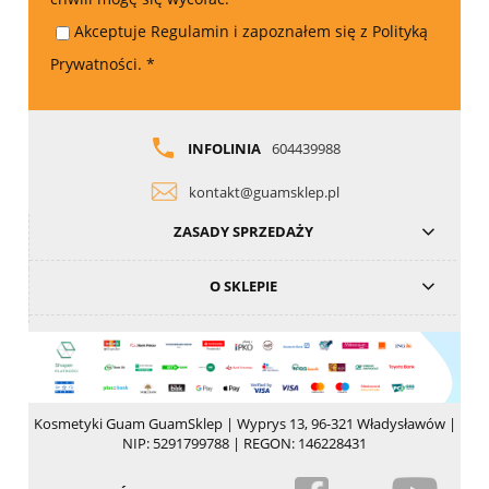
Akceptuje Regulamin i zapoznałem się z Polityką
Prywatności.
*
INFOLINIA
604439988
kontakt@guamsklep.pl
ZASADY SPRZEDAŻY
O SKLEPIE
Kosmetyki Guam GuamSklep | Wyprys 13, 96-321 Władysławów |
NIP: 5291799788 | REGON: 146228431