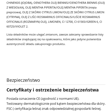
CHINENSIS (JOJOBA), OENOTHERA OLEJ BIENNIS//OENOTHERA BIENNIS (OLEJ
Z WIESIOŁKA), OLEJ MENTHA PIPERITA//OLEJ MENTHA PIPERITA (mięta
pieprzowa), OLEJ Z SKÓRKI CYTRUS LIMON//OLEJ ZE SKÓRKI CYTRUS LIMON
(CYTRYNA), OLEJ Z LIŚCI ROSMARINUS OFFICINALIS//LIŚCIE ROSMARINUS
OFFICINALIS (ROZMARYN) OLEJ, LIMONEN, CI 12700, CI 61565//GREEN 6, CI
60725//VIOLET 2.
Lista składników może ulegać zmianom, zawsze zalecamy sprawdzanie listy
składników znajdującej się na opakowaniu, które jako jedyne potwierdza
autentyczność składu zakupionego produktu.
Bezpieczeństwo
Certyfikaty i ostrzeżenie bezpieczeństwa
Posiada oznaczenie CE (zgodność z normami UE).
Testowany dermatologicznie pod kątem bezpieczeństwa dla skóry.
FSC ( certyfikacja leśna) znak odpowiedzialnej gospodarki leśnej.