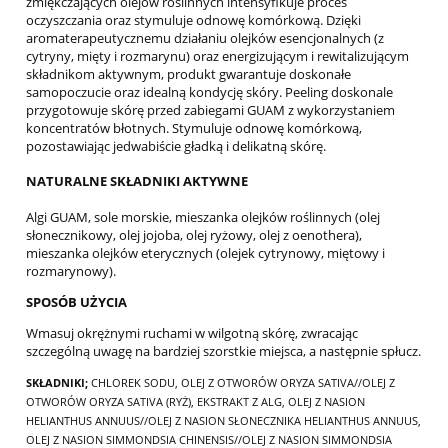
zmiękczających olejów roślinnych intensyfikuje proces
oczyszczania oraz stymuluje odnowę komórkową. Dzięki
aromaterapeutycznemu działaniu olejków esencjonalnych (z
cytryny, mięty i rozmarynu) oraz energizującym i rewitalizującym
składnikom aktywnym, produkt gwarantuje doskonałe
samopoczucie oraz idealną kondycję skóry. Peeling doskonale
przygotowuje skórę przed zabiegami GUAM z wykorzystaniem
koncentratów błotnych. Stymuluje odnowę komórkową,
pozostawiając jedwabiście gładką i delikatną skórę.
NATURALNE SKŁADNIKI AKTYWNE
Algi GUAM, sole morskie, mieszanka olejków roślinnych (olej
słonecznikowy, olej jojoba, olej ryżowy, olej z oenothera),
mieszanka olejków eterycznych (olejek cytrynowy, miętowy i
rozmarynowy).
SPOSÓB UŻYCIA
Wmasuj okrężnymi ruchami w wilgotną skórę, zwracając
szczególną uwagę na bardziej szorstkie miejsca, a następnie spłucz.
SKŁADNIKI;
CHLOREK SODU, OLEJ Z OTWORÓW ORYZA SATIVA//OLEJ Z
OTWORÓW ORYZA SATIVA (RYŻ), EKSTRAKT Z ALG, OLEJ Z NASION
HELIANTHUS ANNUUS//OLEJ Z NASION SŁONECZNIKA HELIANTHUS ANNUUS,
OLEJ Z NASION SIMMONDSIA CHINENSIS//OLEJ Z NASION SIMMONDSIA