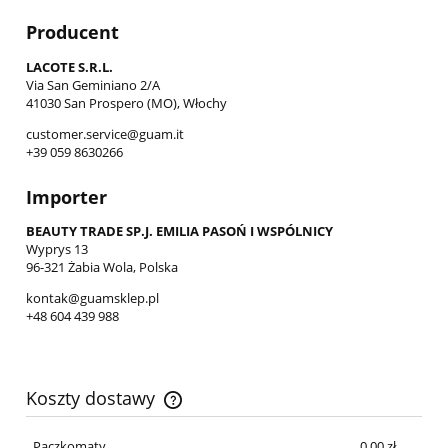
Producent
LACOTE S.R.L.
Via San Geminiano 2/A
41030 San Prospero (MO), Włochy
customer.service@guam.it
+39 059 8630266
Importer
BEAUTY TRADE SP.J. EMILIA PASOŃ I WSPÓLNICY
Wyprys 13
96-321 Żabia Wola, Polska
kontak@guamsklep.pl
+48 604 439 988
Koszty dostawy
Paczkomaty
0,00 zł