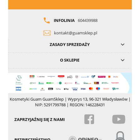
INFOLINIA
604439988
kontakt@guamsklep.pl
ZASADY SPRZEDAŻY
O SKLEPIE
Kosmetyki Guam GuamSklep | Wyprys 13, 96-321 Władysławów |
NIP: 5291799788 | REGON: 146228431
ZAPRZYJAŹNIJ SIĘ Z NAMI
BEZPIECZEŃSTWO