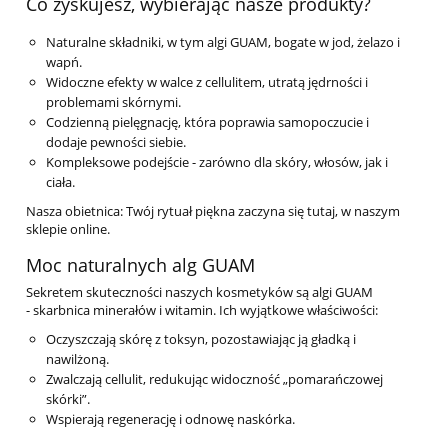
Co zyskujesz, wybierając nasze produkty?
Naturalne składniki, w tym algi GUAM, bogate w jod, żelazo i
wapń.
Widoczne efekty w walce z cellulitem, utratą jędrności i
problemami skórnymi.
Codzienną pielęgnację, która poprawia samopoczucie i
dodaje pewności siebie.
Kompleksowe podejście - zarówno dla skóry, włosów, jak i
ciała.
Nasza obietnica: Twój rytuał piękna zaczyna się tutaj, w naszym
sklepie online.
Moc naturalnych alg GUAM
Sekretem skuteczności naszych kosmetyków są algi GUAM
- skarbnica minerałów i witamin. Ich wyjątkowe właściwości:
Oczyszczają skórę z toksyn, pozostawiając ją gładką i
nawilżoną.
Zwalczają cellulit, redukując widoczność „pomarańczowej
skórki”.
Wspierają regenerację i odnowę naskórka.