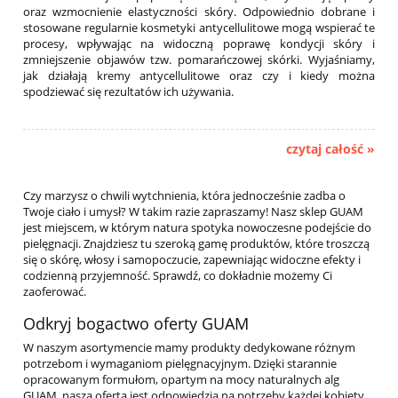
oraz wzmocnienie elastyczności skóry. Odpowiednio dobrane i
stosowane regularnie kosmetyki antycellulitowe mogą wspierać te
procesy, wpływając na widoczną poprawę kondycji skóry i
zmniejszenie objawów tzw. pomarańczowej skórki. Wyjaśniamy,
jak działają kremy antycellulitowe oraz czy i kiedy można
spodziewać się rezultatów ich używania.
czytaj całość »
Czy marzysz o chwili wytchnienia, która jednocześnie zadba o
Twoje ciało i umysł? W takim razie zapraszamy! Nasz sklep GUAM
jest miejscem, w którym natura spotyka nowoczesne podejście do
pielęgnacji. Znajdziesz tu szeroką gamę produktów, które troszczą
się o skórę, włosy i samopoczucie, zapewniając widoczne efekty i
codzienną przyjemność. Sprawdź, co dokładnie możemy Ci
zaoferować.
Odkryj bogactwo oferty GUAM
W naszym asortymencie mamy produkty dedykowane różnym
potrzebom i wymaganiom pielęgnacyjnym. Dzięki starannie
opracowanym formułom, opartym na mocy naturalnych alg
GUAM, nasza oferta jest odpowiedzią na potrzeby każdej kobiety