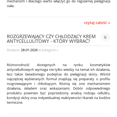
mechanizm i dlaczego warto włączyć go do regularnej pielęgnacji
ciała.
czytaj całość »
ROZGRZEWAJĄCY CZY CHŁODZĄCY KREM
0
ANTYCELLULITOWY - KTÓRY WYBRAĆ?
Dodano:
28-01-2026
w kategorii:
-
Różnorodność dostępnych na rynku kosmetyków
antycellulitowych wymaga nie tylko wiedzy na temat ich działania,
lecz także świadomego podejścia do pielęgnacji skóry. Wśród
najczęściej wybieranych formuł znajdują się preparaty o profilu
rozgrzewającym i chłodzącym. Różnią się one mechanizmem
działania, składem oraz wskazaniami. Dobór odpowiedniego
produktu powinien być poprzedzony analizą rodzaju cellulitu,
kondycji skóry oraz indywidualnej reaktywności tkanek na bodźce
termiczne.