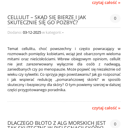
czytaj całość »
CELLULIT – SKĄD SIĘ BIERZE I JAK
0
SKUTECZNIE SIĘ GO POZBYĆ?
Dodano:
03-12-2025
w kategorii:
-
Temat cellulitu, choć powszechny i często powracający w
rozmowach pomiędzy kobietami, wciąż jest obarczonym wieloma
mitami oraz nieścisłościami. Wbrew obiegowym opiniom, cellulit
nie jest zarezerwowany wyłącznie dla osób z nadwagą,
zaniedbanych czy po menopauzie. Może pojawić się niezależnie od
wieku czy sylwetki. Co sprzyja jego powstawaniu? Jak go rozpoznać
i jak wspierać redukcję „pomarańczowej skórki” w sposób
skuteczny i bezpieczny dla skóry? O tym powiemy szerzej w dalszej
części przygotowanego poradnika.
czytaj całość »
DLACZEGO BŁOTO Z ALG MORSKICH JEST
0
TAK SKUTECZNE W PIELĘGNACJI SKÓRY?