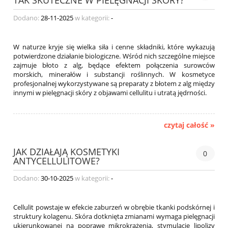
Dodano:
28-11-2025
w kategorii:
-
W naturze kryje się wielka siła i cenne składniki, które wykazują
potwierdzone działanie biologiczne. Wśród nich szczególne miejsce
zajmuje błoto z alg, będące efektem połączenia surowców
morskich, minerałów i substancji roślinnych. W kosmetyce
profesjonalnej wykorzystywane są preparaty z błotem z alg między
innymi w pielęgnacji skóry z objawami cellulitu i utratą jędrności.
czytaj całość »
JAK DZIAŁAJĄ KOSMETYKI
0
ANTYCELLULITOWE?
Dodano:
30-10-2025
w kategorii:
-
Cellulit powstaje w efekcie zaburzeń w obrębie tkanki podskórnej i
struktury kolagenu. Skóra dotknięta zmianami wymaga pielęgnacji
ukierunkowanej na poprawę mikrokrążenia, stymulację lipolizy