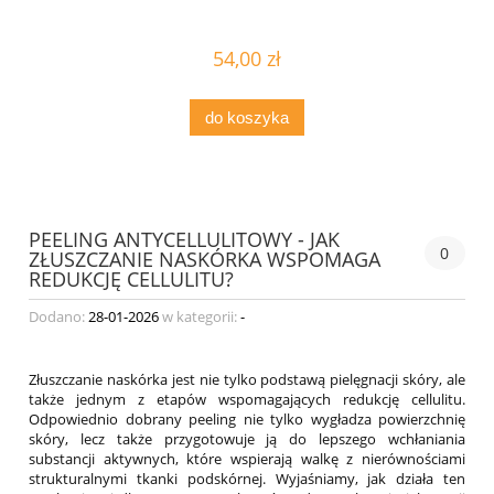
54,00 zł
do koszyka
PEELING ANTYCELLULITOWY - JAK
0
ZŁUSZCZANIE NASKÓRKA WSPOMAGA
REDUKCJĘ CELLULITU?
Dodano:
28-01-2026
w kategorii:
-
Złuszczanie naskórka jest nie tylko podstawą pielęgnacji skóry, ale
także jednym z etapów wspomagających redukcję cellulitu.
Odpowiednio dobrany peeling nie tylko wygładza powierzchnię
skóry, lecz także przygotowuje ją do lepszego wchłaniania
substancji aktywnych, które wspierają walkę z nierównościami
strukturalnymi tkanki podskórnej. Wyjaśniamy, jak działa ten